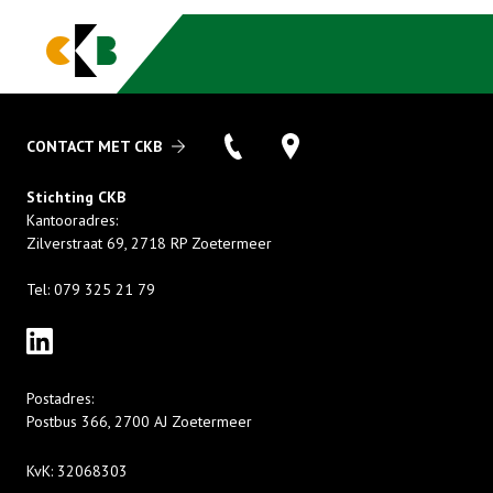
CONTACT MET CKB
Stichting CKB
Kantooradres:
Zilverstraat 69
,
2718 RP
Zoetermeer
Tel:
079 325 21 79
Postadres:
Postbus 366
,
2700 AJ
Zoetermeer
KvK:
32068303