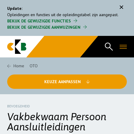
Menu
Update:
Opleidingen en functies uit de opleidingstabel zijn aangepast.
BEKIJK DE GEWIJZIGDE FUNCTIES
Gecertificeerde CKB bedrijven
BEKIJK DE GEWIJZIGDE AANWIJZINGEN
Regeling
FAQ
Home
OTO
Opleidingstabel
KEUZE AANPASSEN
Organisatie
Nieuws
BEVOEGDHEID
Vakbekwaam Persoon
Aansluitleidingen