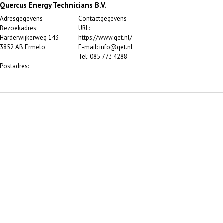
Quercus Energy Technicians B.V.
Adresgegevens
Contactgegevens
Bezoekadres:
URL:
Harderwijkerweg 143
https://www.qet.nl/
3852 AB Ermelo
E-mail: info@qet.nl
Tel: 085 773 4288
Postadres: