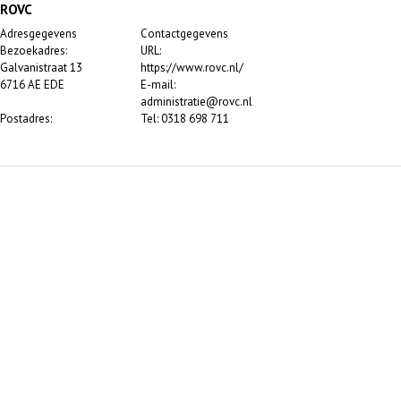
ROVC
Adresgegevens
Contactgegevens
Bezoekadres:
URL:
Galvanistraat 13
https://www.rovc.nl/
6716 AE EDE
E-mail:
administratie@rovc.nl
Postadres:
Tel: 0318 698 711