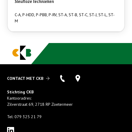
Sleufloze technieken
C-A, P-HDD, P-PBB, P-RV, ST-A, ST-B, ST-C, ST-J, ST-L, ST-
M
CONTACT MET CKB
Stichting CKB
Kantooradres:
Zilverstraat 69
,
2718 RP
Zoetermeer
Tel:
079 325 21 79