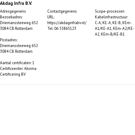
Akdag Infra B.V.
Adresgegevens
Contactgegevens
Scope-processen
Bezoekadres:
URL:
Kabelinfrastructuur:
Driemanssteeweg 652
https://akdaginfrabv.nl/
C-A, KE-A, KE-B, KEm-
3084 CB Rotterdam
Tel: 06 55865123
A1/KE-A1, KEm-A2/KE-
A2, KEm-B/KE-B1
Postadres:
Driemanssteeweg 652
3084 CB Rotterdam
Aantal certificaten: 1
Certificeerder: Aboma
Certificering BV