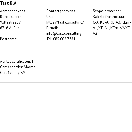
Tast B.V.
Adresgegevens
Contactgegevens
Scope-processen
Bezoekadres:
URL:
Kabelinfrastructuur:
Voltastraat 7
https://tast.consulting/
C-A, KE-A, KE-A3, KEm-
6716 AJ Ede
E-mail:
A1/KE-A1, KEm-A2/KE-
info@tast.consulting
A2
Postadres:
Tel: 085 002 7781
Aantal certificaten: 1
Certificeerder: Aboma
Certificering BV